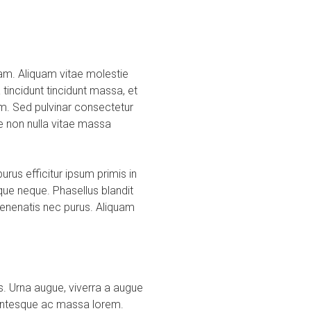
quam. Aliquam vitae molestie
tincidunt tincidunt massa, et
am. Sed pulvinar consectetur
e non nulla vitae massa
us efficitur ipsum primis in
que neque. Phasellus blandit
venenatis nec purus. Aliquam
s. Urna augue, viverra a augue
llentesque ac massa lorem.