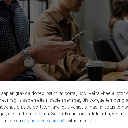
sapien gravida donec ipsum, at porta justo. Velna vitae auctor 
iis et magnis sapien etiam sapien sem sagittis congue tempor g
aecenas gravida porttitor nunc, quis vehicula magna luctus tempor
et, dictum tempor diam. Sed pulvinar consectetur nibh, vel imperd
. Fusce eu
cursus fusce non nulla
vitae massa