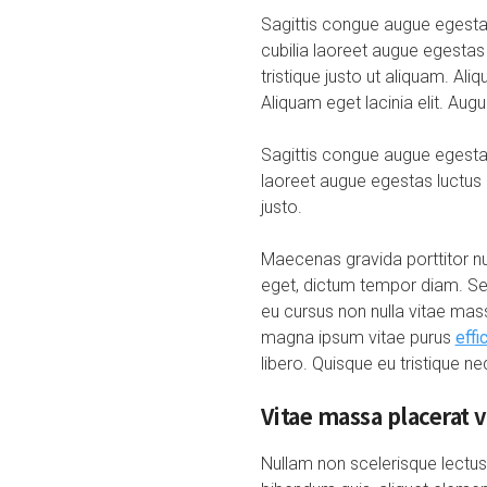
Sagittis congue augue egestas
cubilia laoreet augue egestas
tristique justo ut aliquam. Al
Aliquam eget lacinia elit. Augue
Sagittis congue augue egestas
laoreet augue egestas luctus d
justo.
Maecenas gravida porttitor nu
eget, dictum tempor diam. Sed
eu cursus non nulla vitae ma
magna ipsum vitae purus
effi
libero. Quisque eu tristique ne
Vitae massa placerat 
Nullam non scelerisque lectus. 