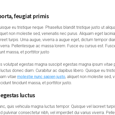
orta, feugiat primis
uisque eu tristique neque. Phasellus blandit tristique justo ut ali
iquet non molestie sed, venenatis nec purus. Aliquam eget lacinia 
aoreet turpis. Urna augue, viverra a augue eget, dictum tempor di
s viverra. Pellentesque ac massa lorem. Fusce eu cursus est. Fusc
unt massa, et porttitor justo
 volutpat egestas magna suscipit egestas magna ipsum vitae pur
luctus donec diam. Curabitur ac dapibus libero. Quisque eu tristi
quam vitae
molestie nunc sapien justo
, aliquet non molestie sed, 
ncidunt tincidunt massa, et porttitor justo.
 egestas luctus
nc, quis vehicula magna luctus tempor. Quisque vel laoreet turpi
 pulvinar consectetur nibh, vel imperdiet dui varius viverra. Pe