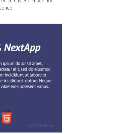
 eu cursus est. Fusce non
 donec.