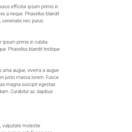
us efficitur ipsum primis in
is a neque. Phasellus blandit
, venenatis nec purus.
ipsum primis in cubilia
e. Phasellus blandit tristique
s urna augue, viverra a augue
pien justo massa lorem. Fusce
stas magna suscipit egestas
diam. Curabitur ac dapibus
a, vulputate molestie