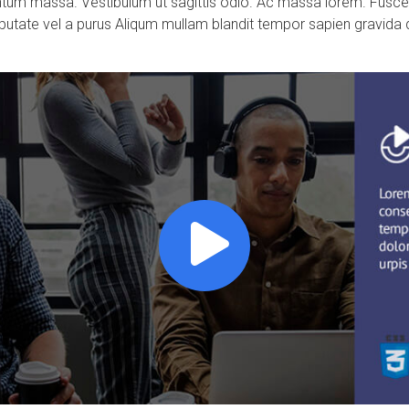
ntum massa. Vestibulum ut sagittis odio. Ac massa lorem. Fusce
lputate vel a purus Aliqum mullam blandit tempor sapien gravida