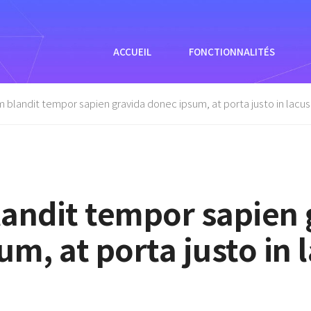
ACCUEIL
FONCTIONNALITÉS
 blandit tempor sapien gravida donec ipsum, at porta justo in lacus
andit tempor sapien 
m, at porta justo in 