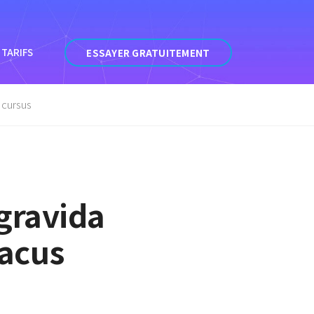
TARIFS
ESSAYER GRATUITEMENT
 cursus
gravida
lacus