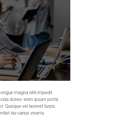
congue magna nihil impedit
ravida donec enim ipsum porta
. Quisque vel laoreet turpis.
iet dui varius viverra.