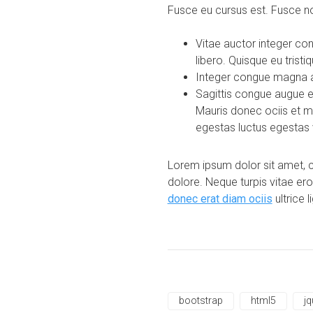
Fusce eu cursus est. Fusce no
Vitae auctor integer co
libero. Quisque eu trist
Integer congue magna at 
Sagittis congue augue e
Mauris donec ociis et m
egestas luctus egestas
Lorem ipsum dolor sit amet, co
dolore. Neque turpis vitae ero
donec erat diam ociis
ultrice 
bootstrap
html5
jq