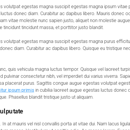
 volutpat egestas magna suscipit egestas magna ipsum vitae pur
 luctus donec diam. Curabitur ac dapibus libero. Mauris donec oci
iquam vitae molestie nunc sapien justo, aliquet non molestie augue
 tincidunt tincidunt massa, et porttitor justo blandit.
 volutpat egestas magna suscipit egestas magna purus efficitur 
onec diam. Curabitur ac dapibus libero. Quisque eu tristique nequ
nc, quis vehicula magna luctus tempor. Quisque vel laoreet turpi
 pulvinar consectetur nibh, vel imperdiet dui varius viverra. Sa
ssa placerat purus. Sagittis congue augue egestas volutpat ege
citur ipsum primis
in cubilia laoreet augue egestas luctus donec 
que. Phasellus blandit tristique justo ut aliquam.
vulputate
In at mauris vel nisl convallis porta at vitae dui. Nam lacus ligul