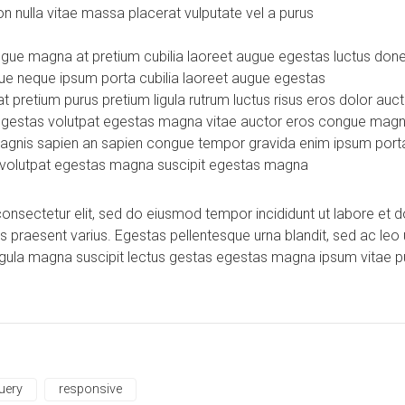
n nulla vitae massa placerat vulputate vel a purus
ngue magna at pretium cubilia laoreet augue egestas luctus done
ique neque ipsum porta cubilia laoreet augue egestas
pretium purus pretium ligula rutrum luctus risus eros dolor auct
gestas volutpat egestas magna vitae auctor eros congue magna ni
agnis sapien an sapien congue tempor gravida enim ipsum porta
 volutpat egestas magna suscipit egestas magna
nsectetur elit, sed do eiusmod tempor incididunt ut labore et dol
s praesent varius. Egestas pellentesque urna blandit, sed ac leo 
ligula magna suscipit lectus gestas egestas magna ipsum vitae 
uery
responsive