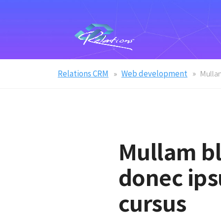
Relations CRM
Web development
Mullam
Mullam bl
donec ipsu
cursus