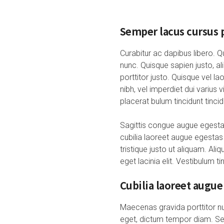
Semper lacus cursus p
Curabitur ac dapibus libero. Q
nunc. Quisque sapien justo, al
porttitor justo. Quisque vel l
nibh, vel imperdiet dui variu
placerat bulum tincidunt tincid
Sagittis congue augue egestas
cubilia laoreet augue egestas 
tristique justo ut aliquam. Ali
eget lacinia elit. Vestibulum ti
Cubilia laoreet augue
Maecenas gravida porttitor nu
eget, dictum tempor diam. Sed